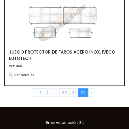
JUEGO PROTECTOR DE FAROS ACERO INOX. IVECO
EUTOTECH
Ref:
468
Ver detalles
‹
1
2
...
90
91
92
›
Elmer Automoción, S.L