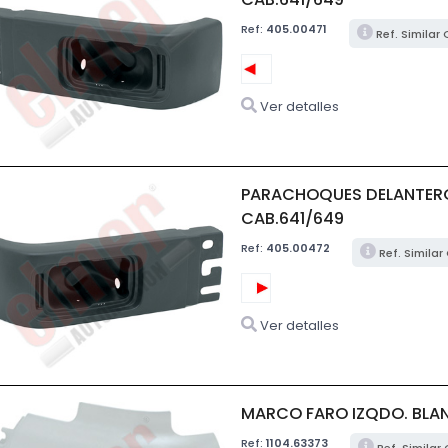
Ref:
405.00471
Ref. Similar
Ver detalles
PARACHOQUES DELANTER
CAB.641/649
Ref:
405.00472
Ref. Simila
Ver detalles
MARCO FARO IZQDO. BLAN
Ref:
1104.63373