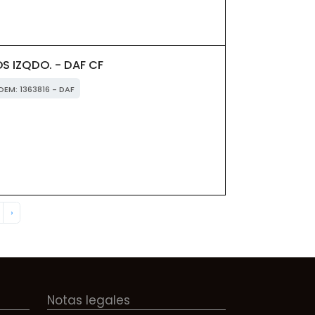
 IZQDO. - DAF CF
 OEM: 1363816 - DAF
›
Notas legales