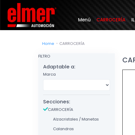
Menú
CARROCERÍA
I
Home
CARROCERÍA
FILTRO
CA
Adaptable a:
Marca
Secciones:
CARROCERÍA
Alzacristales / Manetas
Calandras