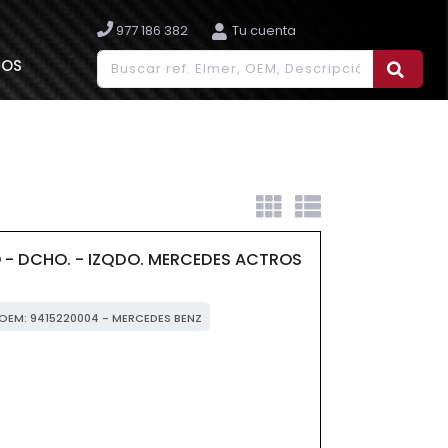
977 186 382
Tu cuenta
IOS
- DCHO. - IZQDO. MERCEDES ACTROS
r OEM: 9415220004 - MERCEDES BENZ