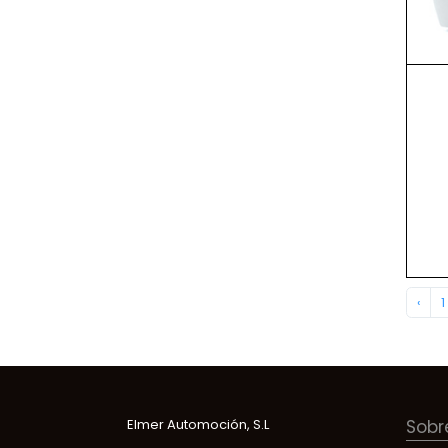
‹
1
Elmer Automoción, S.L
Sobr