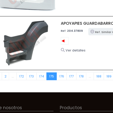
APOYAPIES GUARDABARROS
Ref:
204.37809
Ref. Similar
Ver detalles
2
...
172
173
174
175
176
177
178
...
188
189
e nosotros
Productos