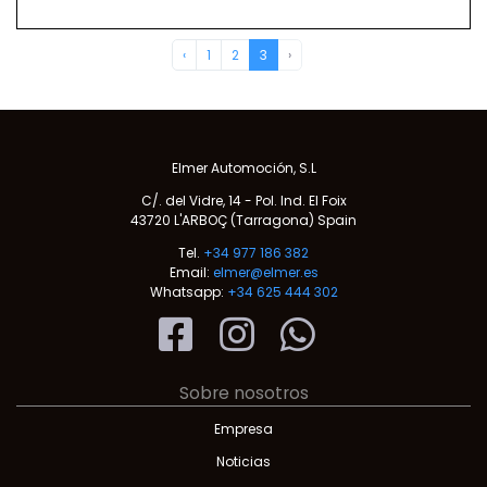
‹
1
2
3
›
Elmer Automoción, S.L
C/. del Vidre, 14 - Pol. Ind. El Foix
43720 L'ARBOÇ (Tarragona) Spain
Tel.
+34 977 186 382
Email:
elmer@elmer.es
Whatsapp:
+34 625 444 302
Sobre nosotros
Empresa
Noticias