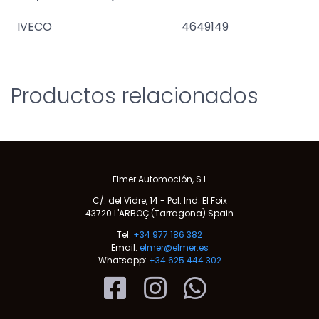
IVECO
4649149
Productos relacionados
Elmer Automoción, S.L
C/. del Vidre, 14 - Pol. Ind. El Foix
43720 L'ARBOÇ (Tarragona) Spain
Tel.
+34 977 186 382
Email:
elmer@elmer.es
Whatsapp:
+34 625 444 302