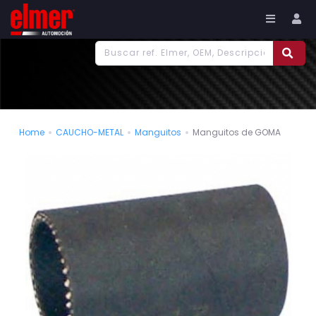
977 186 382
Tu cuenta
Home
CAUCHO-METAL
Manguitos
Manguitos de GOMA