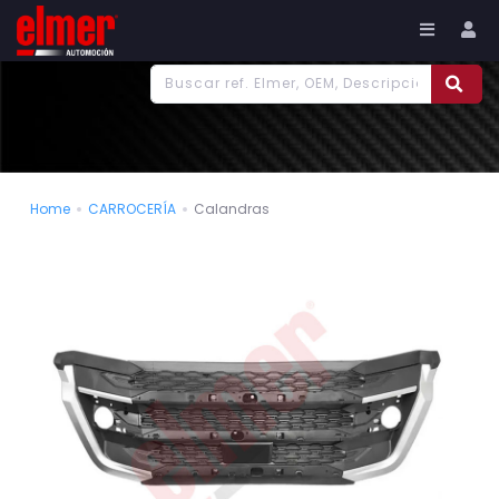
977 186 382
Tu cuenta
Home
CARROCERÍA
Calandras