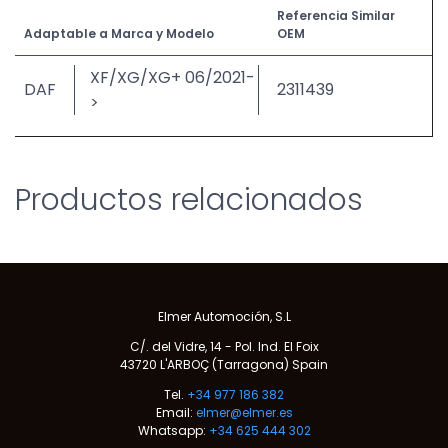
Referencia Similar
Adaptable a Marca y Modelo
OEM
XF/XG/XG+ 06/2021-
DAF
2311439
>
Productos relacionados
Elmer Automoción, S.L
C/. del Vidre, 14 - Pol. Ind. El Foix
43720 L'ARBOÇ (Tarragona) Spain
Tel.
+34 977 186 382
Email:
elmer@elmer.es
Whatsapp:
+34 625 444 302