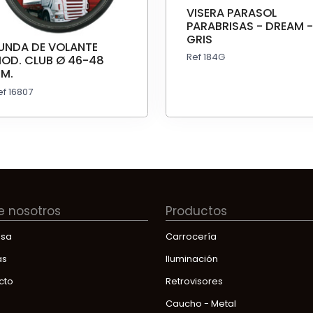
VISERA PARASOL
PARABRISAS - DREAM -
GRIS
UNDA DE VOLANTE
Ref 184G
OD. CLUB Ø 46-48
M.
ef 16807
e nosotros
Productos
sa
Carrocería
as
Iluminación
cto
Retrovisores
Caucho - Metal