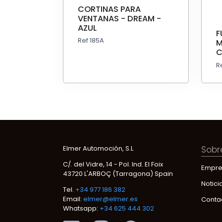
CORTINAS PARA
VENTANAS - DREAM -
AZUL
F
Ref 185A
M
C
R
Elmer Automoción, S.L
Sobr
C/. del Vidre, 14 - Pol. Ind. El Foix
Empre
43720 L'ARBOÇ (Tarragona) Spain
Notici
Tel.
+34 977 186 382
Email:
elmer@elmer.es
Conta
Whatsapp:
+34 625 444 302