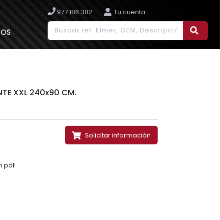
977 186 382
Tu cuenta
IOS
TE XXL 240x90 CM.
Solicitar información
n pdf