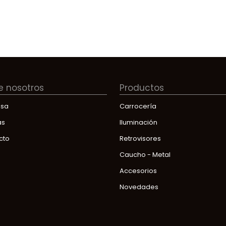
e nosotros
Productos
sa
Carrocería
as
Iluminación
cto
Retrovisores
Caucho - Metal
Accesorios
Novedades