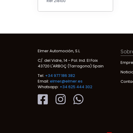
Ref 218100
Elmer Automoción, S.L
Sobr
C/. del Vidre, 14 - Pol. Ind. El Foix
Empre
43720 L'ARBOÇ (Tarragona) Spain
Notici
Tel.
+34 977 186 382
Email:
elmer@elmer.es
Conta
Whatsapp:
+34 625 444 302