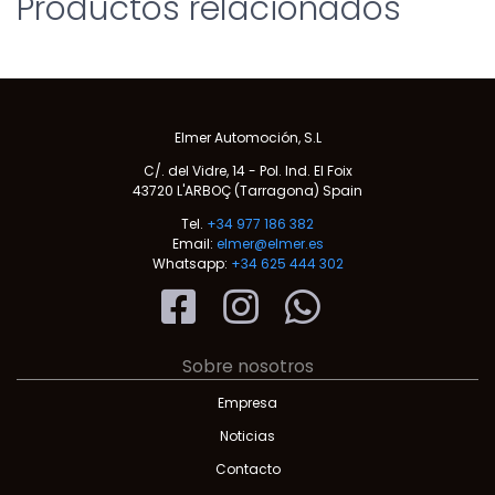
Productos relacionados
Elmer Automoción, S.L
C/. del Vidre, 14 - Pol. Ind. El Foix
43720 L'ARBOÇ (Tarragona) Spain
Tel.
+34 977 186 382
Email:
elmer@elmer.es
Whatsapp:
+34 625 444 302
Sobre nosotros
Empresa
Noticias
Contacto