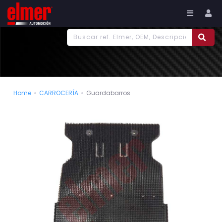
977 186 382
Tu cuenta
Home
CARROCERÍA
Guardabarros