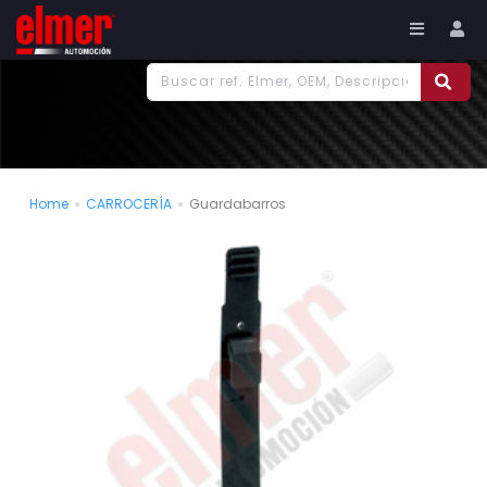
977 186 382
Tu cuenta
Home
CARROCERÍA
Guardabarros