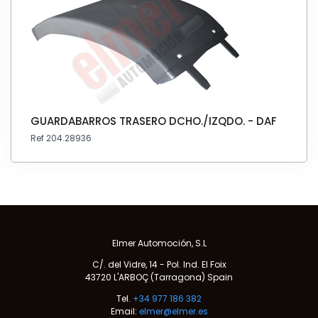
GUARDABARROS TRASERO DCHO./IZQDO. - DAF
Ref 204.28936
Elmer Automoción, S.L
C/. del Vidre, 14 - Pol. Ind. El Foix
43720 L'ARBOÇ (Tarragona) Spain
Tel.
+34 977 186 382
Email:
elmer@elmer.es