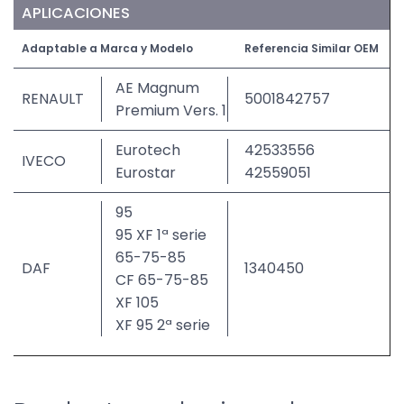
APLICACIONES
Adaptable a Marca y Modelo
Referencia Similar OEM
AE Magnum
RENAULT
5001842757
Premium Vers. 1
Eurotech
42533556
IVECO
Eurostar
42559051
95
95 XF 1ª serie
65-75-85
DAF
1340450
CF 65-75-85
XF 105
XF 95 2ª serie