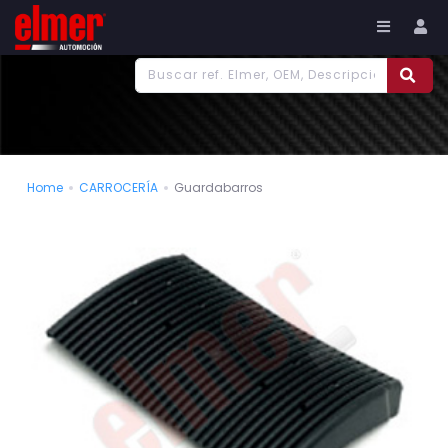
977 186 382
Tu cuenta
Home
CARROCERÍA
Guardabarros