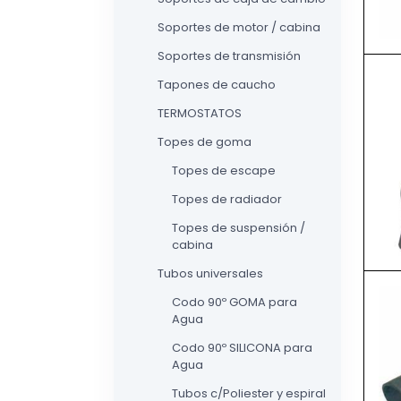
Soportes de motor / cabina
Soportes de transmisión
Tapones de caucho
TERMOSTATOS
Topes de goma
Topes de escape
Topes de radiador
Topes de suspensión /
cabina
Tubos universales
Codo 90º GOMA para
Agua
Codo 90º SILICONA para
Agua
Tubos c/Poliester y espiral