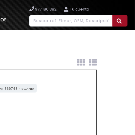
977 186 382
Tu cuenta
IOS
EM: 369748 - SCANIA