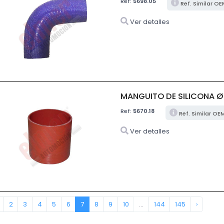
Ref:
5698.05
Ref. Similar O
Ver detalles
MANGUITO DE SILICONA Ø
Ref:
5670.18
Ref. Similar OE
Ver detalles
2
3
4
5
6
7
8
9
10
...
144
145
›