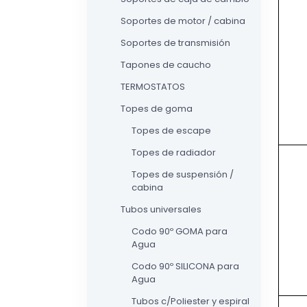
Soportes de motor / cabina
Soportes de transmisión
Tapones de caucho
TERMOSTATOS
Topes de goma
Topes de escape
Topes de radiador
Topes de suspensión /
cabina
Tubos universales
Codo 90º GOMA para
Agua
Codo 90º SILICONA para
Agua
Tubos c/Poliester y espiral