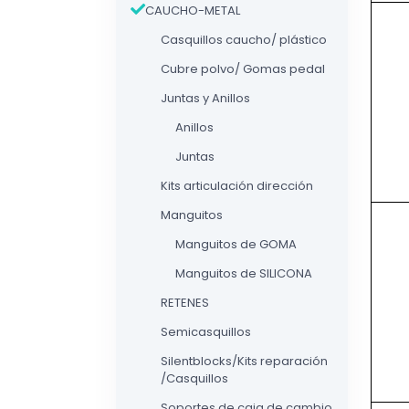
CAUCHO-METAL
Casquillos caucho/ plástico
Cubre polvo/ Gomas pedal
Juntas y Anillos
Anillos
Juntas
Kits articulación dirección
Manguitos
Manguitos de GOMA
Manguitos de SILICONA
RETENES
Semicasquillos
Silentblocks/Kits reparación
/Casquillos
Soportes de caja de cambio