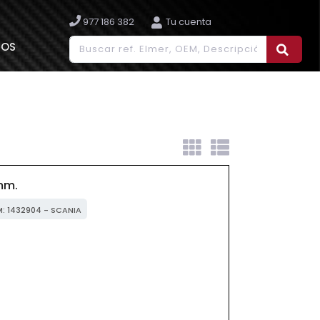
977 186 382
Tu cuenta
IOS
mm.
M: 1432904 - SCANIA