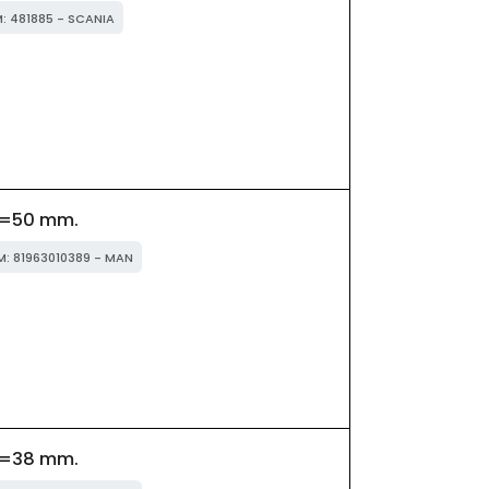
M: 481885 - SCANIA
Ø=50 mm.
EM: 81963010389 - MAN
Ø=38 mm.