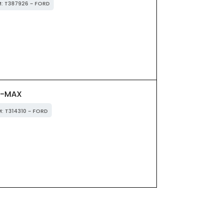
M: T387926 - FORD
 F-MAX
M: T314310 - FORD