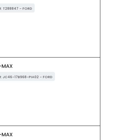
M: T288847 - FORD
F-MAX
EM: JC46-17B968-PIA02 - FORD
F-MAX