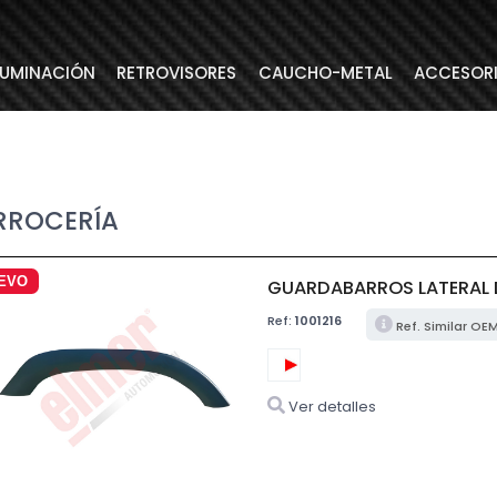
LUMINACIÓN
RETROVISORES
CAUCHO-METAL
ACCESOR
RROCERÍA
EVO
GUARDABARROS LATERAL 
Ref:
1001216
Ref. Similar OE
Ver detalles