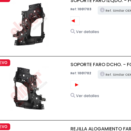
SOPORTE FARO IZQDO. - 
Ref:
1001703
Ref. Similar O
Ver detalles
EVO
SOPORTE FARO DCHO. - 
Ref:
1001702
Ref. Similar O
Ver detalles
EVO
REJILLA ALOGAMIENTO FA