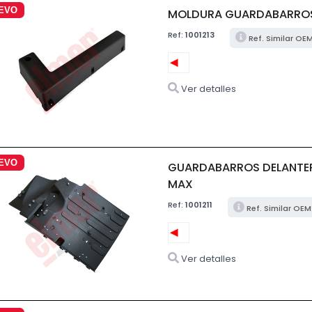
EVO
MOLDURA GUARDABARROS 
Ref:
1001213
Ref. Similar OE
Ver detalles
EVO
GUARDABARROS DELANTERO
MAX
Ref:
1001211
Ref. Similar OE
Ver detalles