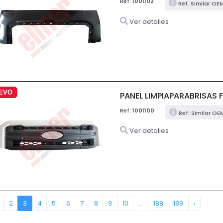
Ref:
1001102
Ref. Similar OE
Ver detalles
EVO
PANEL LIMPIAPARABRISAS
Ref:
1001100
Ref. Similar OE
Ver detalles
2
3
4
5
6
7
8
9
10
...
188
189
›