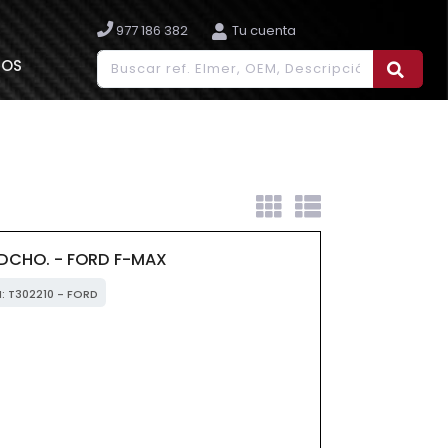
977 186 382
Tu cuenta
IOS
DCHO. - FORD F-MAX
M: T302210 - FORD