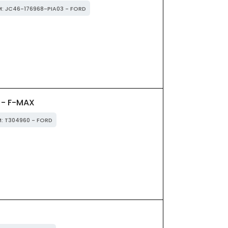
EM: JC46-176968-PIA03 - FORD
 - F-MAX
M: T304960 - FORD