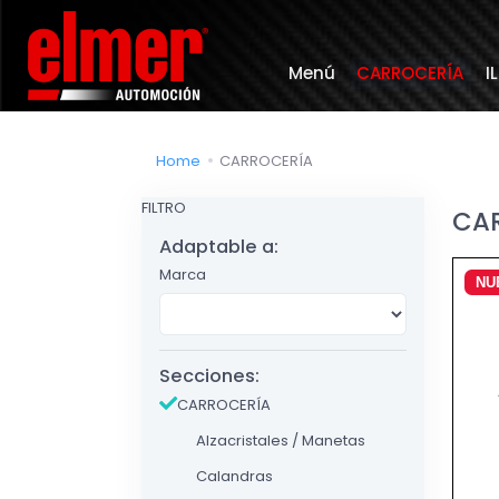
Menú
CARROCERÍA
I
Home
CARROCERÍA
FILTRO
CA
Adaptable a:
Marca
NU
Secciones:
CARROCERÍA
Alzacristales / Manetas
Calandras