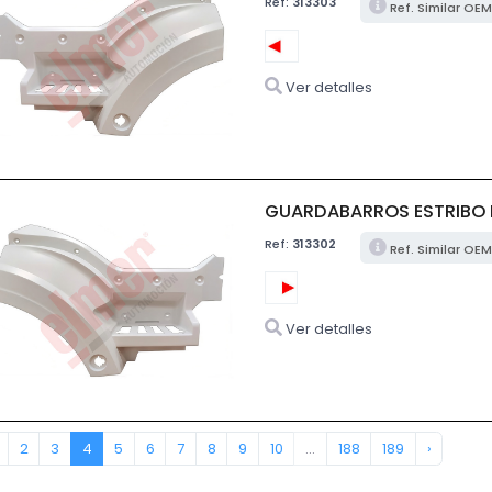
Ref:
313303
Ref. Similar OEM
Ver detalles
GUARDABARROS ESTRIBO 
Ref:
313302
Ref. Similar OEM
Ver detalles
2
3
4
5
6
7
8
9
10
...
188
189
›