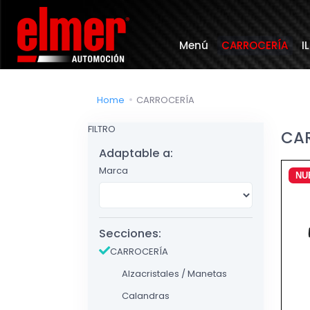
Menú
CARROCERÍA
I
Home
CARROCERÍA
FILTRO
CA
Adaptable a:
Marca
NU
Secciones:
CARROCERÍA
Alzacristales / Manetas
Calandras