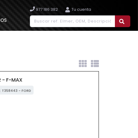
977 186 382
Tu cuenta
IOS
R - F-MAX
M: T358443 - FORD