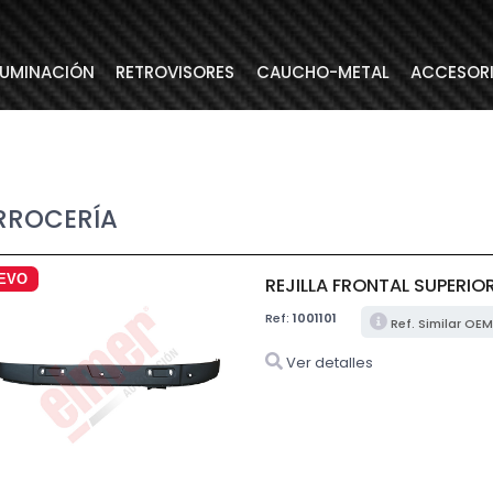
LUMINACIÓN
RETROVISORES
CAUCHO-METAL
ACCESOR
RROCERÍA
EVO
REJILLA FRONTAL SUPERIO
Ref:
1001101
Ref. Similar OE
Ver detalles