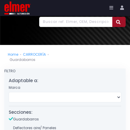
977 186 382
Tu cuenta
Home
CARROCERÍA
Guardabarros
FILTRO
Adaptable a:
Marca
Secciones:
Guardabarros
Deflectores aire/ Paneles