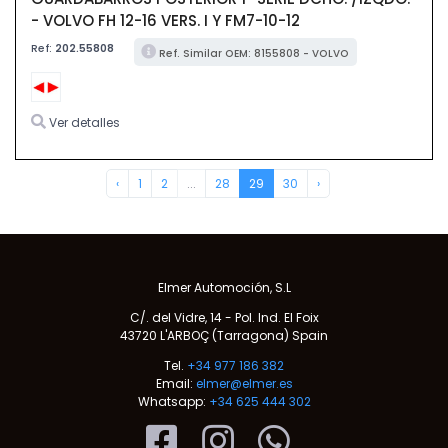
- VOLVO FH 12-16 VERS. I Y FM7-10-12
Ref:
202.55808
Ref. Similar OEM: 8155808 - VOLVO
Ver detalles
‹
1
2
...
28
29
30
›
Elmer Automoción, S.L
C/. del Vidre, 14 - Pol. Ind. El Foix
43720 L'ARBOÇ (Tarragona) Spain
Tel.
+34 977 186 382
Email:
elmer@elmer.es
Whatsapp:
+34 625 444 302