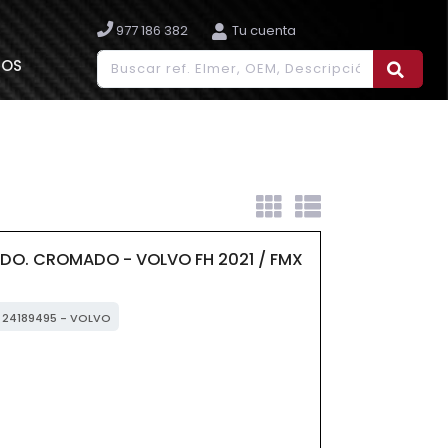
977 186 382
Tu cuenta
IOS
QDO. CROMADO - VOLVO FH 2021 / FMX
: 24189495 - VOLVO