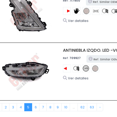
Ref:
717900
Ref. Similar OE
Ver detalles
ANTINIEBLA IZQDO. LED -V
Ref:
709927
Ref. Similar O
Ver detalles
2
3
4
5
6
7
8
9
10
...
62
63
›